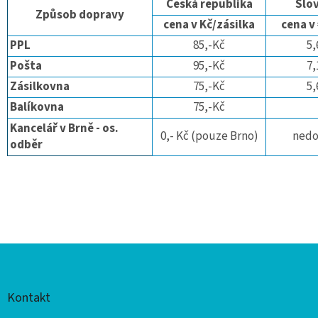
Česká republika
Slo
Způsob dopravy
cena v Kč/zásilka
cena v
PPL
85,-Kč
5,
Pošta
95,-Kč
7,
Zásilkovna
75,-Kč
5,
Balíkovna
75,-Kč
Kancelář v Brně - os.
0,- Kč (pouze Brno)
nedo
odběr
Z
á
p
Kontakt
a