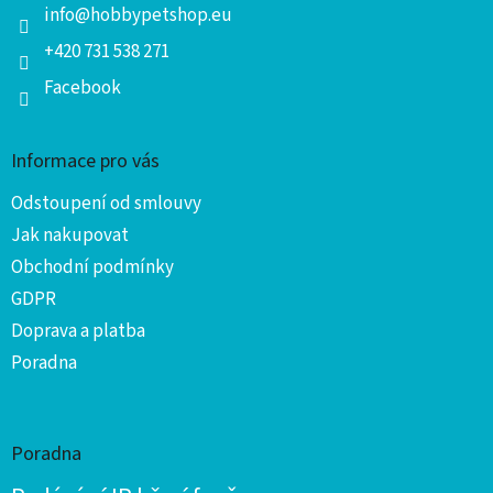
t
info
@
hobbypetshop.eu
í
+420 731 538 271
Facebook
Informace pro vás
Odstoupení od smlouvy
Jak nakupovat
Obchodní podmínky
GDPR
Doprava a platba
Poradna
Poradna