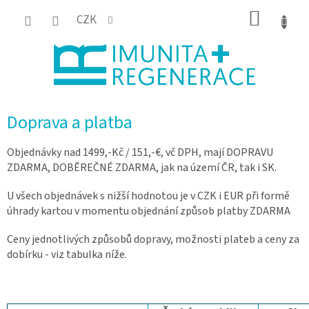
Přejít
NÁKUP
CZK
na
KOŠÍK
obsah
Doprava a platba
Objednávky nad 1499,-Kč / 151,-€, vč DPH, mají DOPRAVU
ZDARMA, DOBĚREČNÉ ZDARMA, jak na území ČR, tak i SK.
U všech objednávek s nižší hodnotou je v CZK i EUR při formě
úhrady kartou v momentu objednání způsob platby ZDARMA
Ceny jednotlivých způsobů dopravy, možnosti plateb a ceny za
dobírku - viz tabulka níže.