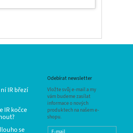
Odebírat newsletter
í IR březí
Vložte svůj e-mail a my
vám budeme zasílat
informace o nových
 IR kočce
produktech na našem e-
nout?
shopu.
dlouho se
E-mail