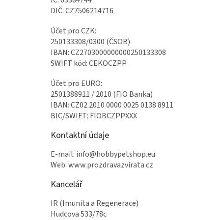
IČ: 63384744
DIČ: CZ7506214716
Účet pro CZK:
250133308/0300 (ČSOB)
IBAN: CZ2703000000000250133308
SWIFT kód: CEKOCZPP
Účet pro EURO:
2501388911 / 2010 (FIO Banka)
IBAN: CZ02 2010 0000 0025 0138 8911
BIC/SWIFT: FIOBCZPPXXX
Kontaktní údaje
E-mail: info@hobbypetshop.eu
Web: www.prozdravazvirata.cz
Kancelář
IR (Imunita a Regenerace)
Hudcova 533/78c