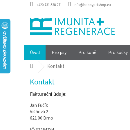
Přejít
+420 731 538 271
info@hobbypetshop.eu
na
obsah
Úvod
Pro psy
Pro koně
Pro kočky
Kontakt
Domů
Kontakt
Fakturační údaje:
Jan Fučík
Višňová 2
621 00 Brno