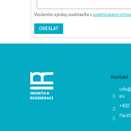
Vložením zprávy souhlasíte s
podmínkami ochran
ODESLAT
Z
á
p
a
Kontakt
t
í
info
eu
+420 
Face