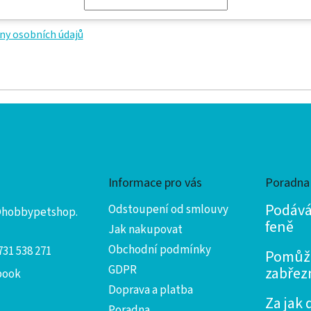
y osobních údajů
Informace pro vás
Poradna
Podáván
Odstoupení od smlouvy
@
hobbypetshop.
feně
Jak nakupovat
Obchodní podmínky
731 538 271
Pomůže
GDPR
zabřez
book
Doprava a platba
Za jak 
Poradna