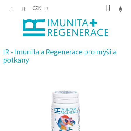
Přejít
NÁKUP
CZK
na
KOŠÍK
obsah
IR - Imunita a Regenerace pro myši a
potkany