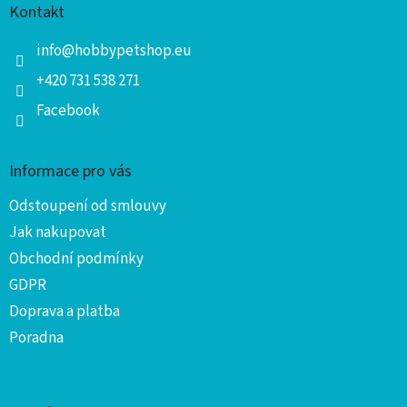
p
Kontakt
a
t
info
@
hobbypetshop.eu
í
+420 731 538 271
Facebook
Informace pro vás
Odstoupení od smlouvy
Jak nakupovat
Obchodní podmínky
GDPR
Doprava a platba
Poradna