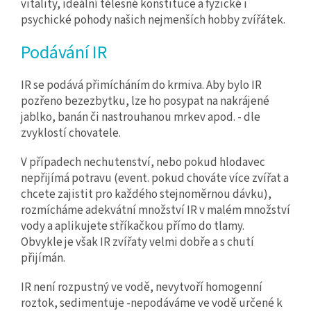
vitality, ideální tělesné konstituce a fyzické i
psychické pohody našich nejmenších hobby zvířátek.
Podávání IR
IR se podává přimícháním do krmiva. Aby bylo IR
pozřeno bezezbytku, lze ho posypat na nakrájené
jablko, banán či nastrouhanou mrkev apod. - dle
zvyklostí chovatele.
V případech nechutenství, nebo pokud hlodavec
nepřijímá potravu (event. pokud chováte více zvířat a
chcete zajistit pro každého stejnoměrnou dávku),
rozmícháme adekvátní množství IR v malém množství
vody a aplikujete stříkačkou přímo do tlamy.
Obvykle je však IR zvířaty velmi dobře a s chutí
přijímán.
IR není rozpustný ve vodě, nevytvoří homogenní
roztok, sedimentuje -nepodáváme ve vodě určené k