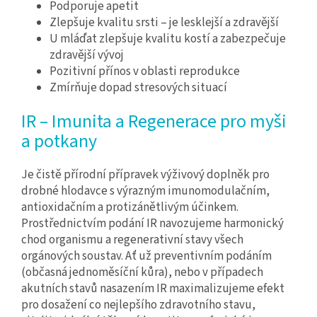
Podporuje apetit
Zlepšuje kvalitu srsti – je lesklejší a zdravější
U mláďat zlepšuje kvalitu kostí a zabezpečuje
zdravější vývoj
Pozitivní přínos v oblasti reprodukce
Zmírňuje dopad stresových situací
IR – Imunita a Regenerace pro myši
a potkany
Je čistě přírodní přípravek výživový doplněk pro
drobné hlodavce s výrazným imunomodulačním,
antioxidačním a protizánětlivým účinkem.
Prostřednictvím podání IR navozujeme harmonický
chod organismu a regenerativní stavy všech
orgánových soustav. Ať už preventivním podáním
(občasná jednoměsíční kůra), nebo v případech
akutních stavů nasazením IR maximalizujeme efekt
pro dosažení co nejlepšího zdravotního stavu,