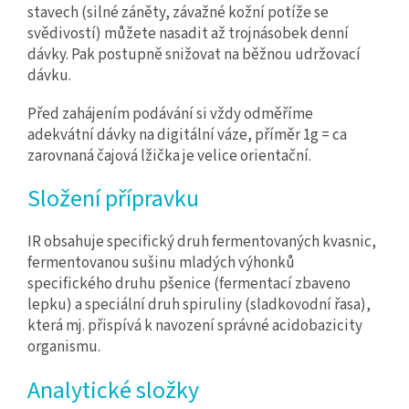
stavech (silné záněty, závažné kožní potíže se
svědivostí) můžete nasadit až trojnásobek denní
dávky. Pak postupně snižovat na běžnou udržovací
dávku.
Před zahájením podávání si vždy odměříme
adekvátní dávky na digitální váze, příměr 1g = ca
zarovnaná čajová lžička je velice orientační.
Složení přípravku
IR obsahuje specifický druh fermentovaných kvasnic,
fermentovanou sušinu mladých výhonků
specifického druhu pšenice (fermentací zbaveno
lepku) a speciální druh spiruliny (sladkovodní řasa),
která mj. přispívá k navození správné acidobazicity
organismu.
Analytické složky