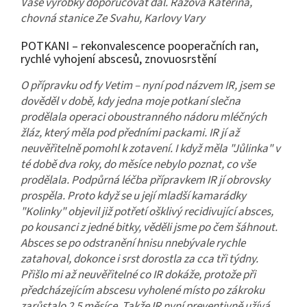
Vaše výrobky doporučovat dál. Rážová Kateřina,
chovná stanice Ze Svahu, Karlovy Vary
POTKANI – rekonvalescence pooperačních ran,
rychlé vyhojení abscesů, znovuosrstění
O přípravku od fy Vetim – nyní pod názvem IR, jsem se
dověděl v době, kdy jedna moje potkaní slečna
prodělala operaci oboustranného nádoru mléčných
žláz, který měla pod předními packami. IR jí až
neuvěřitelně pomohl k zotavení. I když měla "Jůlinka" v
té době dva roky, do měsíce nebylo poznat, co vše
prodělala. Podpůrná léčba přípravkem IR jí obrovsky
prospěla. Proto když se u její mladší kamarádky
"Kolinky" objevil již potřetí ošklivý recidivující absces,
po kousanci z jedné bitky, věděli jsme po čem šáhnout.
Absces se po odstranění hnisu nnebývale rychle
zatahoval, dokonce i srst dorostla za cca tři týdny.
Přišlo mi až neuvěřitelné co IR dokáže, protože při
předcházejícím abscesu vyholené místo po zákroku
zarůstalo 2,5 měsíce. Takže IR nyní preventivně užívá