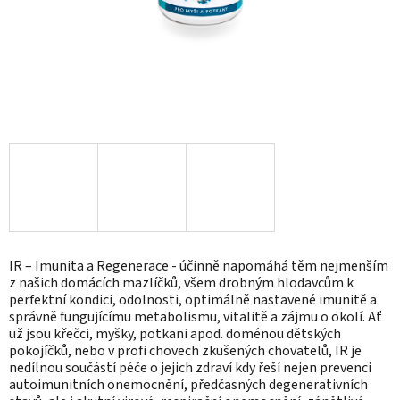
IR – Imunita a Regenerace - účinně napomáhá těm nejmenším
z našich domácích mazlíčků, všem drobným hlodavcům k
perfektní kondici, odolnosti, optimálně nastavené imunitě a
správně fungujícímu metabolismu, vitalitě a zájmu o okolí. Ať
už jsou křečci, myšky, potkani apod. doménou dětských
pokojíčků, nebo v profi chovech zkušených chovatelů, IR je
nedílnou součástí péče o jejich zdraví kdy řeší nejen prevenci
autoimunitních onemocnění, předčasných degenerativních