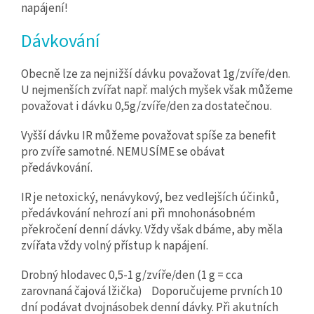
napájení!
Dávkování
Obecně lze za nejnižší dávku považovat 1g/zvíře/den.
U nejmenších zvířat např. malých myšek však můžeme
považovat i dávku 0,5g/zvíře/den za dostatečnou.
Vyšší dávku IR můžeme považovat spíše za benefit
pro zvíře samotné. NEMUSÍME se obávat
předávkování.
IR je netoxický, nenávykový, bez vedlejších účinků,
předávkování nehrozí ani při mnohonásobném
překročení denní dávky. Vždy však dbáme, aby měla
zvířata vždy volný přístup k napájení.
Drobný hlodavec 0,5-1 g/zvíře/den (1 g = cca
zarovnaná čajová lžička) Doporučujeme prvních 10
dní podávat dvojnásobek denní dávky. Při akutních