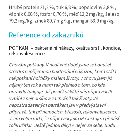
Hrubý protein 21,2 %, tuk 6,8 %, popeloviny 3,8 %,
vápník 0,08 %, fosfor 0,76 %, měď 12,2 mg/kg, železo
79,2 mg/kg, zinek 89,7 mg/kg, mangan 83,9 mg/kg
Reference od zákazníků
POTKANI – bakteriální nákazy, kvalita srsti, kondice,
rekonvalescence
Chovám potkany. V nedávné době jsme se bohužel
střetli s nepříjemnou bakteriální nákazou, která stála
mé potkaní holčičky málem životy. V chovu jsem již
nějaký ten rok a mám tak přehled o tom, co kde
opravdu funguje. Již po několikáté nás přípravek IR
vytáhl z nejhoršího a zachránil tak životy. Je
nepostradatelným parťákem jak v předvýstavní
přípravě, tak při nemocích, březosti, rekonvalescenci.
Jsem velmi ráda, že přípravek jako IR existuje a přináší
tolik užitku. Ještě jednou díky! A nejen za sebe. Budu