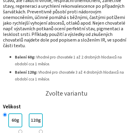
stavů, ale i akutní virové, respirační onemocnění, zánětlivé
stavy, regeneraci a urychlení rekonvalescence po případných
šarvátkách. Preventivně působí proti nádorovým
onemocněním, účinné pomáhá s běžnými, častými potížemi
jako rychlejší vyhojení abscesů, otlaků apod. Nejen chovatelé
např. výstavních potkanů ocení perfektní stav, pigmentaci a
lesklost srsti. Příklady použití a výsledky od zkušených
chovatelů najdete dole pod popisem a složením IR, ve spodní
části textu.
Balení 60g:
Vhodné pro chovatele 1 až 2 drobných hlodavců na
období cca 1 měsíce.
Balení 120g:
Vhodné pro chovatele 3 až 4 drobných hlodavců na
období cca 1 měsíce.
Zvolte variantu
Velikost
60g
120g