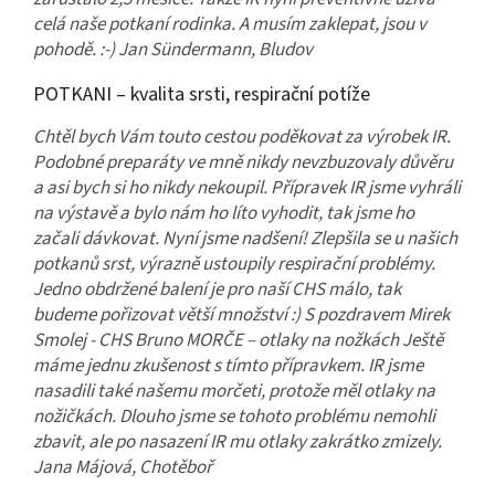
celá naše potkaní rodinka. A musím zaklepat, jsou v
pohodě. :-) Jan Sündermann, Bludov
POTKANI – kvalita srsti, respirační potíže
Chtěl bych Vám touto cestou poděkovat za výrobek IR.
Podobné preparáty ve mně nikdy nevzbuzovaly důvěru
a asi bych si ho nikdy nekoupil. Přípravek IR jsme vyhráli
na výstavě a bylo nám ho líto vyhodit, tak jsme ho
začali dávkovat. Nyní jsme nadšení! Zlepšila se u našich
potkanů srst, výrazně ustoupily respirační problémy.
Jedno obdržené balení je pro naší CHS málo, tak
budeme pořizovat větší množství :) S pozdravem Mirek
Smolej - CHS Bruno MORČE – otlaky na nožkách Ještě
máme jednu zkušenost s tímto přípravkem. IR jsme
nasadili také našemu morčeti, protože měl otlaky na
nožičkách. Dlouho jsme se tohoto problému nemohli
zbavit, ale po nasazení IR mu otlaky zakrátko zmizely.
Jana Májová, Chotěboř