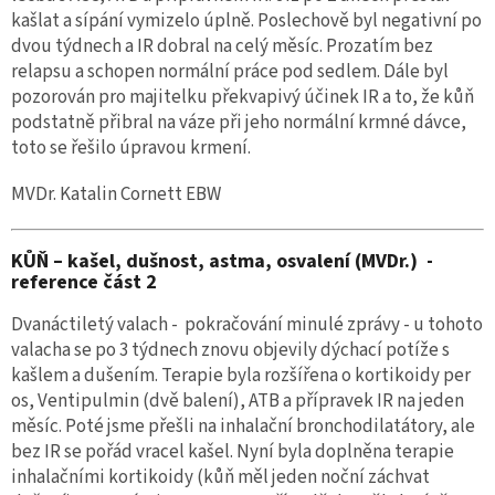
kašlat a sípání vymizelo úplně. Poslechově byl negativní po
dvou týdnech a IR dobral na celý měsíc. Prozatím bez
relapsu a schopen normální práce pod sedlem. Dále byl
pozorován pro majitelku překvapivý účinek IR a to, že kůň
podstatně přibral na váze při jeho normální krmné dávce,
toto se řešilo úpravou krmení.
MVDr. Katalin Cornett EBW
KŮŇ – kašel, dušnost, astma, osvalení (MVDr.) -
reference část 2
Dvanáctiletý valach - pokračování minulé zprávy - u tohoto
valacha se po 3 týdnech znovu objevily dýchací potíže s
kašlem a dušením. Terapie byla rozšířena o kortikoidy per
os, Ventipulmin (dvě balení), ATB a přípravek IR na jeden
měsíc. Poté jsme přešli na inhalační bronchodilatátory, ale
bez IR se pořád vracel kašel. Nyní byla doplněna terapie
inhalačními kortikoidy (kůň měl jeden noční záchvat