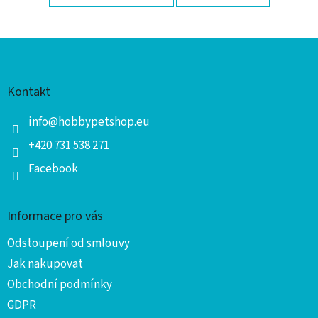
Z
á
p
Kontakt
a
t
info
@
hobbypetshop.eu
í
+420 731 538 271
Facebook
Informace pro vás
Odstoupení od smlouvy
Jak nakupovat
Obchodní podmínky
GDPR