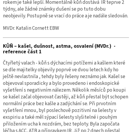
rokem je také lepší. Momentálně kůň dostává IR teprve 2
týdny, ale žádné známky dušení se po tuto dobu
neobjevily. Postupně se vrací do práce a je nadále sledován.
MVDr. Katalin Cornett EBW
KŮŇ – kašel, dušnost, astma, osvalení (MVDr.) -
reference část 1
Čtyřletý valach - kůň s dýchacími potížemi a kašlem které
se dle majitelky objevily poprvé ve dvou letech kdy ho
ještě nevlastnila , tehdy byly řešeny neznámo jak. Kašel se
objevoval sporadicky a bylo provedeno i endoskopické
vyšetření s negativním nálezem. Několik měsíců po koupi
se kašel začal objevovat častěji, až kůň přestal být schopen
normální práce bez kašle a zadýchání se. Při prvotním
vyšetření mnou, byl poslechově pozitivní na šelesty v
exspiriu a také měl sýpací šelesty slyšitelné i pouhým
přiložením ucha k nozdrám, bez teploty. Byla započata
léčba s ACC, ATB a přípravkem IR. Již po 2 dnech přestal