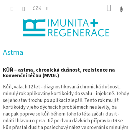
Přejít
NÁKUP
CZK
na
KOŠÍK
obsah
Astma
KŮŇ – astma, chronická dušnost, rezistence na
konvenční léčbu (MVDr.)
Kůň, valach 12 let - diagnostikovaná chronická dušnost,
minulý rok aplikovány kortikoidy do svalu - injekcně. Tehdy
se jeho stav trochu po aplikaci zlepšil. Tento rok mu již
kortikoidy v jeho dýchacích problémech neulevily, ba
naopak poprve se kůň během tohoto léta začal i dusit -
mlátil hlavou o prsa. Již po dvou dávkách přípravku IR se
kůn přestal dusit a poslechový nález ve srovnání s minulým