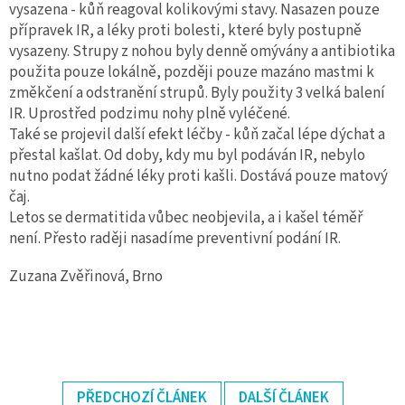
vysazena - kůň reagoval kolikovými stavy. Nasazen pouze
přípravek IR, a léky proti bolesti, které byly postupně
vysazeny. Strupy z nohou byly denně omývány a antibiotika
použita pouze lokálně, později pouze mazáno mastmi k
změkčení a odstranění strupů. Byly použity 3 velká balení
IR. Uprostřed podzimu nohy plně vyléčené.
Také se projevil další efekt léčby - kůň začal lépe dýchat a
přestal kašlat. Od doby, kdy mu byl podáván IR, nebylo
nutno podat žádné léky proti kašli. Dostává pouze matový
čaj.
Letos se dermatitida vůbec neobjevila, a i kašel téměř
není. Přesto raději nasadíme preventivní podání IR.
Zuzana Zvěřinová, Brno
PŘEDCHOZÍ ČLÁNEK
DALŠÍ ČLÁNEK