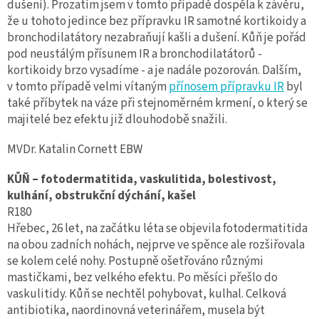
dušení). Prozatím jsem v tomto případě dospěla k závěru,
že u tohoto jedince bez přípravku IR samotné kortikoidy a
bronchodilatátory nezabraňují kašli a dušení. Kůň je pořád
pod neustálým přísunem IR a bronchodilatátorů -
kortikoidy brzo vysadíme - a je nadále pozorován. Dalším,
v tomto případě velmi vítaným
přínosem přípravku IR
byl
také příbytek na váze při stejnoměrném krmení, o který se
majitelé bez efektu již dlouhodobě snažili.
MVDr. Katalin Cornett EBW
KŮŇ – fotodermatitida, vaskulitida, bolestivost,
kulhání, obstrukční dýchání, kašel
R180
Hřebec, 26 let, na začátku léta se objevila fotodermatitida
na obou zadních nohách, nejprve ve spěnce ale rozšiřovala
se kolem celé nohy. Postupně ošetřováno různými
mastičkami, bez velkého efektu. Po měsíci přešlo do
vaskulitidy. Kůň se nechtěl pohybovat, kulhal. Celková
antibiotika, naordinovná veterinářem, musela být